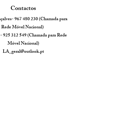
Contactos
çalve
s-
967 480 230
(Ch
amada para
Rede Móvel Nacional)
s-
925 312
549
(Chamada para Rede
Móvel Nacional)
LA_geral@outlook.pt