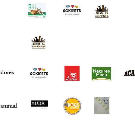
edores
 animal