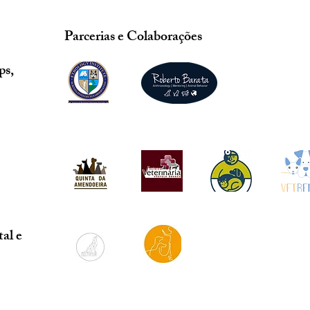
Parcerias e Colaborações
ps,
al e