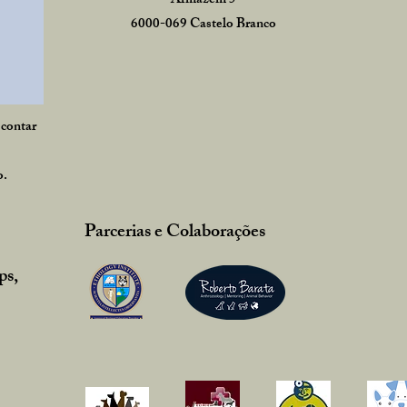
Armazém
5
6000-069 Castelo Branco
 contar
o.
Parcerias e Colaborações
ps,