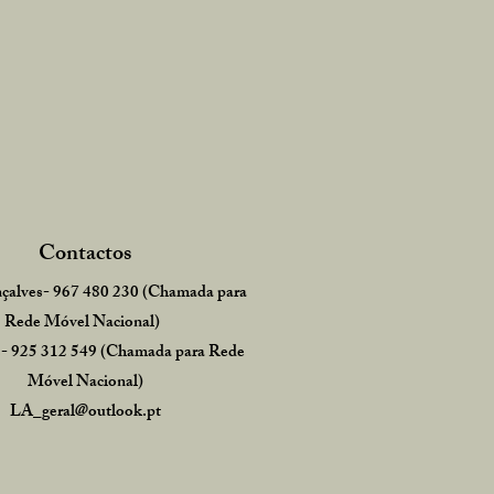
Contactos
çalve
s-
967 480 230
(Ch
amada para
Rede Móvel Nacional)
s-
925 312
549
(Chamada para Rede
Móvel Nacional)
LA_geral@outlook.pt