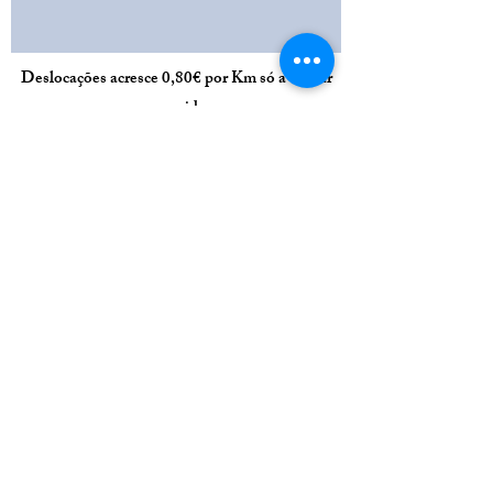
Deslocações acresce 0,80€ por Km só a contar
com a ida.
Todos os valores têm o Iva incluído.
Endereço
Bairro dos Buenos Aires Rua B
Armazém
5
6000-069
Castelo Branco
Contactos
Valter Gonçalve
s-
967 480 230
(Ch
amada
para Rede Móvel Nacional)
Joana Dias-
925 312
549
(Chamada para
Rede Móvel Nacional)
LA_geral@outlook.pt